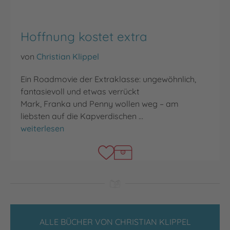
Hoffnung kostet extra
von
Christian Klippel
Ein Roadmovie der Extraklasse: ungewöhnlich,
fantasievoll und etwas verrückt
Mark, Franka und Penny wollen weg – am
liebsten auf die Kapverdischen …
Hoffnung kostet extra
weiterlesen
ALLE BÜCHER VON CHRISTIAN KLIPPEL