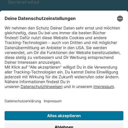
Barrierefreiheit
Cookies
Partnerprogramm (Affiliate)
Folge uns auf
* Versandkostenfrei ab 9,00 € Bestellwert innerhalb
Deutschlands
** Lieferzeit 1-3 Werktage innerhalb Deutschlands
Thienemann-Esslinger Verlag GmbH, Blumenstraße 36, D-70182
Stuttgart
BESTELLUNG WIDERRUFEN