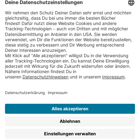
Partnerprogramm (Affiliate)
Folge uns auf
* Versandkostenfrei ab 9,00 € Bestellwert innerhalb
Deutschlands
** Lieferzeit 1-3 Werktage innerhalb Deutschlands
Thienemann-Esslinger Verlag GmbH, Blumenstraße 36, D-70182
Stuttgart
BESTELLUNG WIDERRUFEN