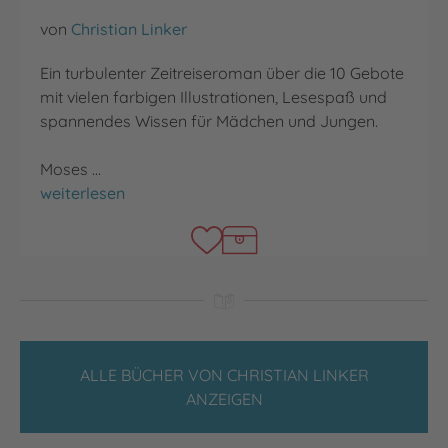
von
Christian Linker
Ein turbulenter Zeitreiseroman über die 10 Gebote
mit vielen farbigen Illustrationen, Lesespaß und
spannendes Wissen für Mädchen und Jungen.
Moses …
Wie wir durch die Zeit reisten und die 10 Gebote rettet
weiterlesen
ALLE BÜCHER VON CHRISTIAN LINKER
ANZEIGEN