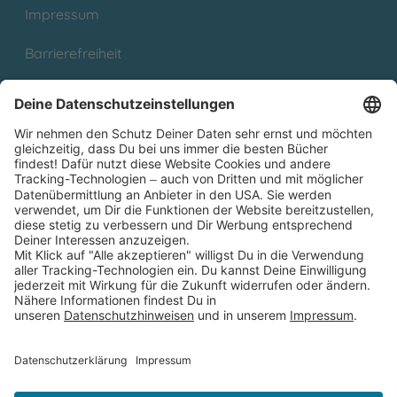
Impressum
Barrierefreiheit
Cookies
Partnerprogramm (Affiliate)
Folge uns auf
* Versandkostenfrei ab 9,00 € Bestellwert innerhalb
Deutschlands
** Lieferzeit 1-3 Werktage innerhalb Deutschlands
Thienemann-Esslinger Verlag GmbH, Blumenstraße 36, D-70182
Stuttgart