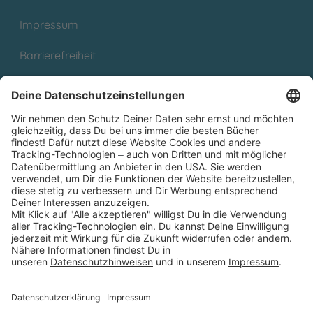
Impressum
Barrierefreiheit
Cookies
Partnerprogramm (Affiliate)
Folge uns auf
* Versandkostenfrei ab 9,00 € Bestellwert innerhalb
Deutschlands
** Lieferzeit 1-3 Werktage innerhalb Deutschlands
Thienemann-Esslinger Verlag GmbH, Blumenstraße 36, D-70182