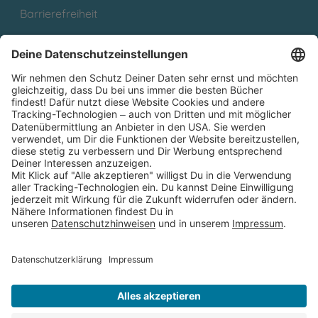
Barrierefreiheit
Cookies
Partnerprogramm (Affiliate)
Folge uns auf
* Versandkostenfrei ab 9,00 € Bestellwert innerhalb
Deutschlands
** Lieferzeit 1-3 Werktage innerhalb Deutschlands
Thienemann-Esslinger Verlag GmbH, Blumenstraße 36, D-70182
Stuttgart
BESTELLUNG WIDERRUFEN