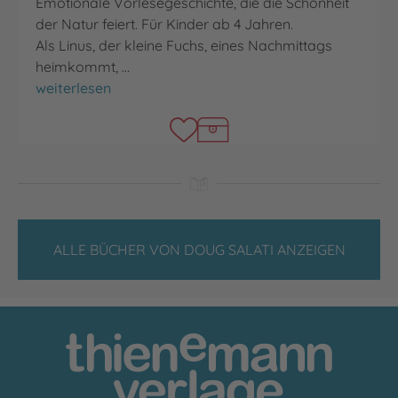
Emotionale Vorlesegeschichte, die die Schönheit
der Natur feiert. Für Kinder ab 4 Jahren.
Als Linus, der kleine Fuchs, eines Nachmittags
heimkommt, …
Es ist Herbst, kleiner Fuchs
weiterlesen
ALLE BÜCHER VON DOUG SALATI ANZEIGEN