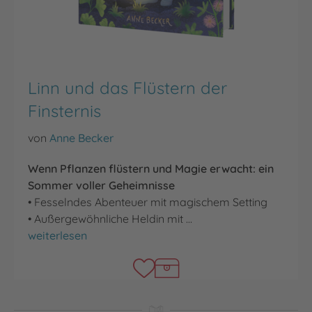
Linn und das Flüstern der
Finsternis
von
Anne Becker
Wenn Pflanzen flüstern und Magie erwacht: ein
Sommer voller Geheimnisse
• Fesselndes Abenteuer mit magischem Setting
• Außergewöhnliche Heldin mit …
Linn und das Flüstern der Finsternis
weiterlesen