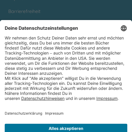
Barrierefreiheit
Cookies
Partnerprogramm (Affiliate)
Folge uns auf
* Versandkostenfrei ab 9,00 € Bestellwert innerhalb
Deutschlands
** Lieferzeit 1-3 Werktage innerhalb Deutschlands
Thienemann-Esslinger Verlag GmbH, Blumenstraße 36, D-70182
Stuttgart