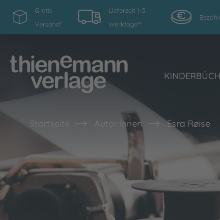
Gratis
Lieferzeit 1-3
Bezahl
Versand*
Werktage**
KINDERBÜC
Startseite
Autor:innen
Esra Røise