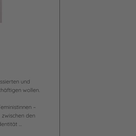
ssierten und
häftigen wollen.
Feministinnen –
ig zwischen den
dentität …