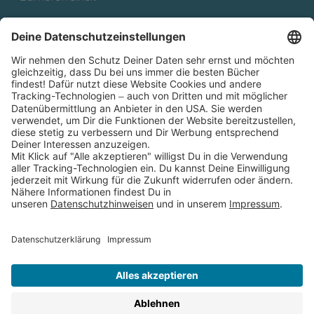
Cookies
Partnerprogramm (Affiliate)
Folge uns auf
* Versandkostenfrei ab 9,00 € Bestellwert innerhalb
Deutschlands
** Lieferzeit 1-3 Werktage innerhalb Deutschlands
Thienemann-Esslinger Verlag GmbH, Blumenstraße 36, D-70182
Stuttgart
BESTELLUNG WIDERRUFEN