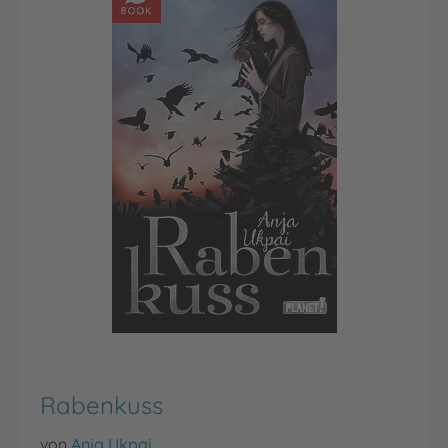
Rabenkuss
von
Anja Ukpai