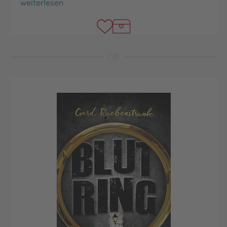
Rabenherz
weiterlesen