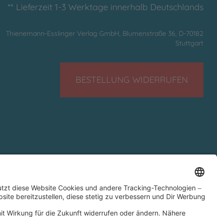
** Lieferzeit 1-3 Werktage innerhalb Deutschlands
Thienemann-Esslinger Verlag GmbH, Blumenstraße 36, D-70182
Stuttgart
BESTELLUNG WIDERRUFEN