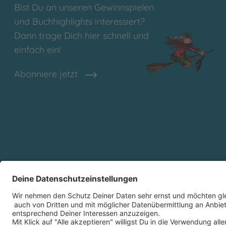
Bist Du an unseren Gewinnspielen
und Buchhighlights interessiert?
Dann trage Dich hier schnell und
einfach ein!
Abonniere jetzt