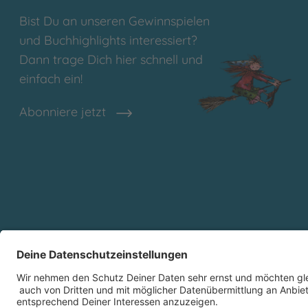
Bist Du an unseren Gewinnspielen
und Buchhighlights interessiert?
Dann trage Dich hier schnell und
einfach ein!
Abonniere jetzt