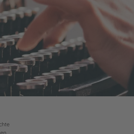
chte
ten