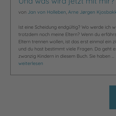
Und was wird jetzt mit mir?
von
Jan von Holleben
,
Arne Jørgen Kjosbak
Ist eine Scheidung endgültig? Wo werde ich w
trotzdem noch meine Eltern? Wenn du erfährst
Eltern trennen wollen, ist das erst einmal ein 
und du hast bestimmt viele Fragen. Da geht e
zwanzig Kindern in diesem Buch. Sie haben …
Und was wird jetzt mit mir?
weiterlesen