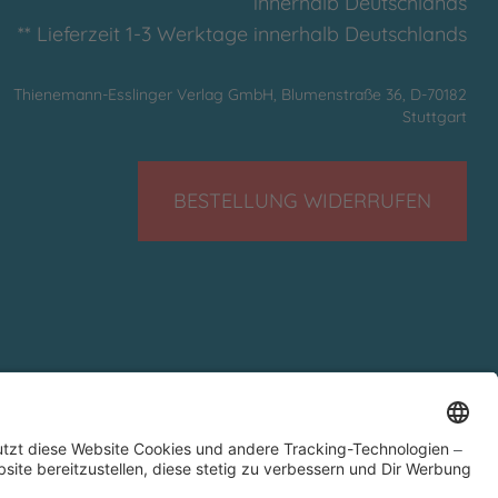
innerhalb Deutschlands
** Lieferzeit 1-3 Werktage innerhalb Deutschlands
Thienemann-Esslinger Verlag GmbH, Blumenstraße 36, D-70182
Stuttgart
BESTELLUNG WIDERRUFEN