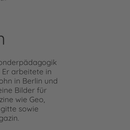
n
 Sonderpädagogik
 Er arbeitete in
ohn in Berlin und
ine Bilder für
zine wie Geo,
igitte sowie
azin.