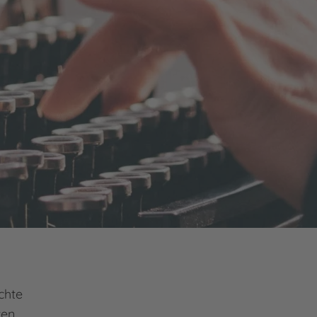
chte
ten