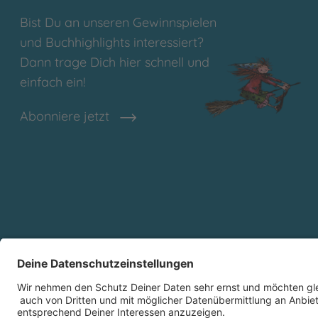
Bist Du an unseren Gewinnspielen
und Buchhighlights interessiert?
Dann trage Dich hier schnell und
einfach ein!
Abonniere jetzt