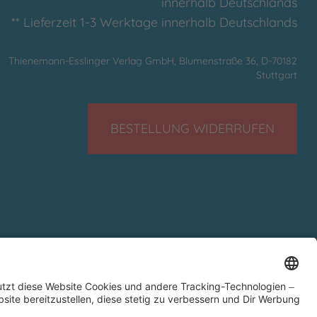
innerhalb Deutschlands
** Lieferzeit 1-3 Werktage innerhalb Deutschlands
Thienemann-Esslinger Verlag GmbH, Blumenstraße 36, D-70182
Stuttgart
BESTELLUNG WIDERRUFEN