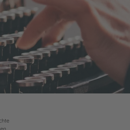
chte
ten