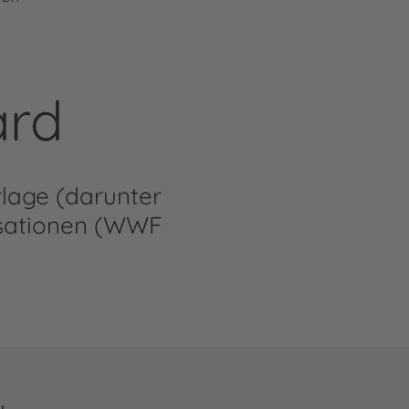
ard
lage (darunter
isationen (WWF