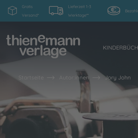
Gratis
Lieferzeit 1-3
Bezahl
Versand*
Werktage**
KINDERBÜC
Startseite
Autor:innen
Jory John