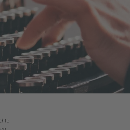
chte
ten