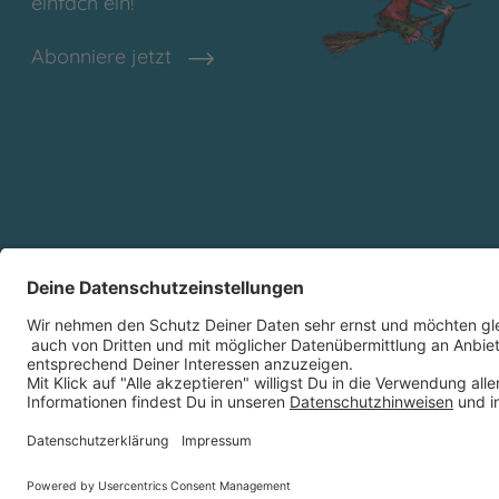
einfach ein!
Abonniere jetzt