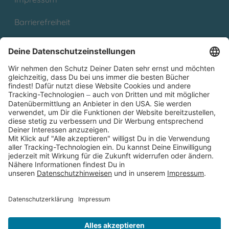
Barrierefreiheit
Cookies
Partnerprogramm (Affiliate)
Folge uns auf
* Versandkostenfrei ab 9,00 € Bestellwert innerhalb
Deutschlands
** Lieferzeit 1-3 Werktage innerhalb Deutschlands
Thienemann-Esslinger Verlag GmbH, Blumenstraße 36, D-70182
Stuttgart