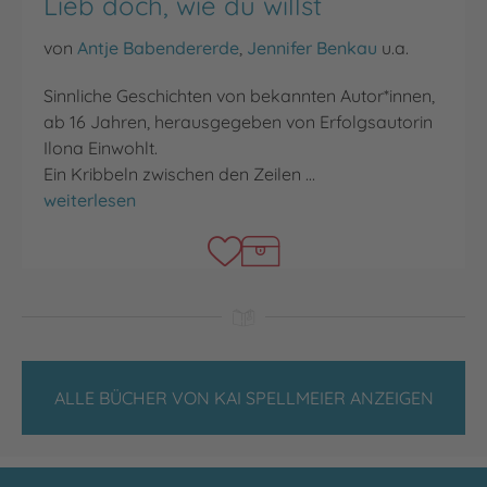
Lieb doch, wie du willst
von
Antje Babendererde
,
Jennifer Benkau
u.a.
Sinnliche Geschichten von bekannten Autor*innen,
ab 16 Jahren, herausgegeben von Erfolgsautorin
Ilona Einwohlt.
Ein Kribbeln zwischen den Zeilen …
Lieb doch, wie du willst
weiterlesen
ALLE BÜCHER VON KAI SPELLMEIER ANZEIGEN