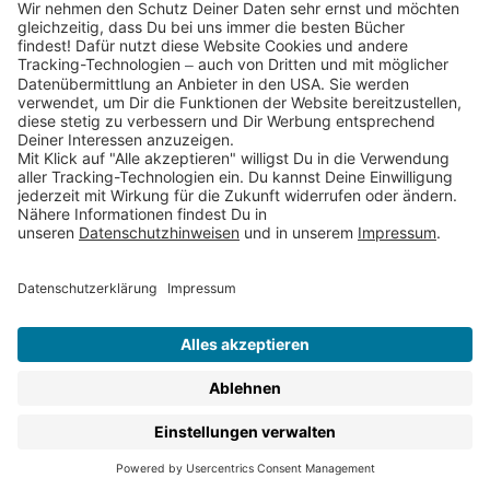
Partnerprogramm (Affiliate)
Folge uns auf
* Versandkostenfrei ab 9,00 € Bestellwert innerhalb
Deutschlands
** Lieferzeit 1-3 Werktage innerhalb Deutschlands
Thienemann-Esslinger Verlag GmbH, Blumenstraße 36, D-70182
Stuttgart
BESTELLUNG WIDERRUFEN