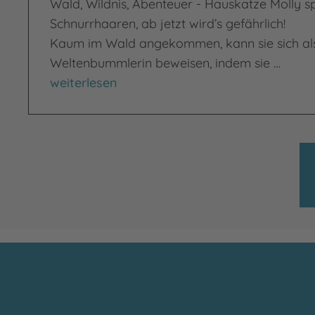
Wald, Wildnis, Abenteuer - Hauskatze Molly sp
Schnurrhaaren, ab jetzt wird’s gefährlich!
Kaum im Wald angekommen, kann sie sich als
Weltenbummlerin beweisen, indem sie …
Ab heute wird's wild und gefährlich
weiterlesen