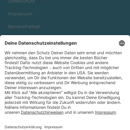
Datenschutz
Impressum
Barrierefreiheit
Cookies
Partnerprogramm (Affiliate)
Folge uns auf
* Versandkostenfrei ab 9,00 € Bestellwert innerhalb
Deutschlands
** Lieferzeit 1-3 Werktage innerhalb Deutschlands
Thienemann-Esslinger Verlag GmbH, Blumenstraße 36, D-70182