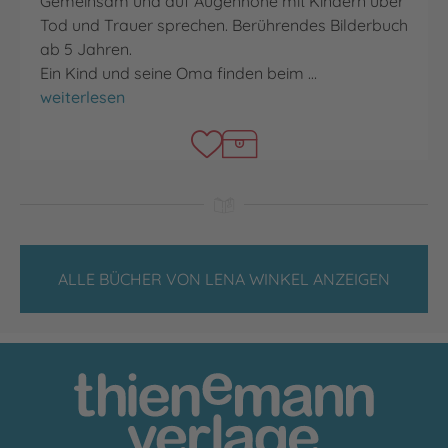
Gemeinsam und auf Augenhöhe mit Kindern über
Tod und Trauer sprechen. Berührendes Bilderbuch
ab 5 Jahren.
Ein Kind und seine Oma finden beim …
Mach's gut, Eichhörnchen!
weiterlesen
ALLE BÜCHER VON LENA WINKEL ANZEIGEN