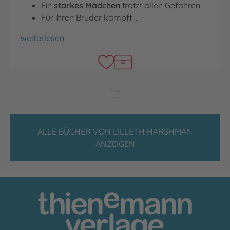
Ein
starkes Mädchen
trotzt allen Gefahren
Für ihren Bruder kämpft …
Im Galopp durch den Sturm
weiterlesen
ALLE BÜCHER VON LILLETH HARSHMAN
ANZEIGEN