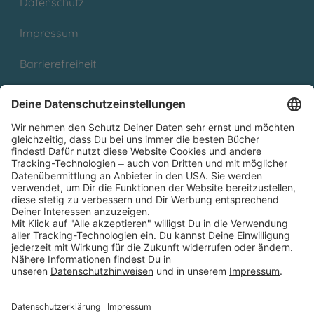
Datenschutz
Impressum
Barrierefreiheit
Cookies
Partnerprogramm (Affiliate)
Folge uns auf
* Versandkostenfrei ab 9,00 € Bestellwert innerhalb
Deutschlands
** Lieferzeit 1-3 Werktage innerhalb Deutschlands
Thienemann-Esslinger Verlag GmbH, Blumenstraße 36, D-70182