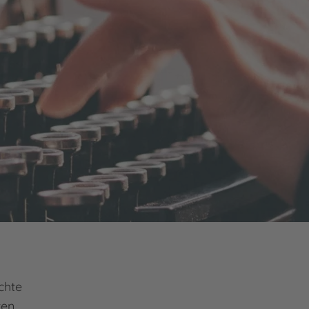
chte
ten