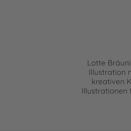
Lotte Bräun
Illustratio
kreativen K
Illustratione