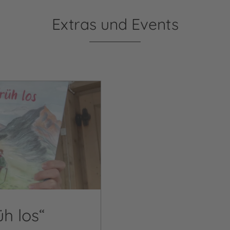
Extras und Events
üh los“