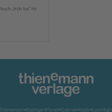
rbuch „früh los“ im
Thienemann
•
Esslinger
•
Planet!
•
Gabriel
•
Aladin
•
Loomligh