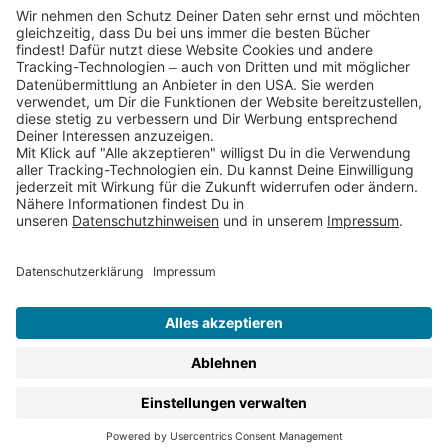
Partnerprogramm (Affiliate)
Folge uns auf
* Versandkostenfrei ab 9,00 € Bestellwert innerhalb
Deutschlands
** Lieferzeit 1-3 Werktage innerhalb Deutschlands
Thienemann-Esslinger Verlag GmbH, Blumenstraße 36, D-70182
Stuttgart
BESTELLUNG WIDERRUFEN