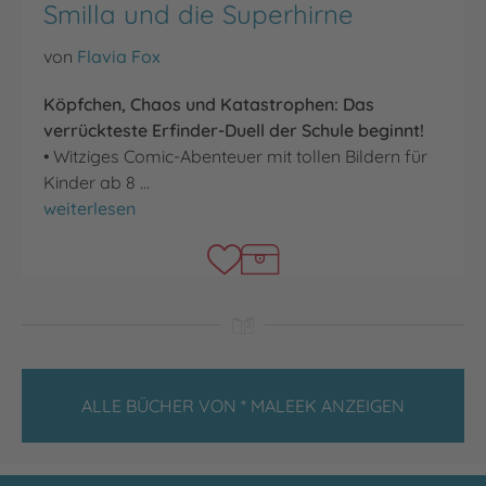
Smilla und die Superhirne
von
Flavia Fox
Köpfchen, Chaos und Katastrophen: Das
verrückteste Erfinder-Duell der Schule beginnt!
• Witziges Comic-Abenteuer mit tollen Bildern für
Kinder ab 8 …
Smilla und die Superhirne
weiterlesen
ALLE BÜCHER VON * MALEEK ANZEIGEN