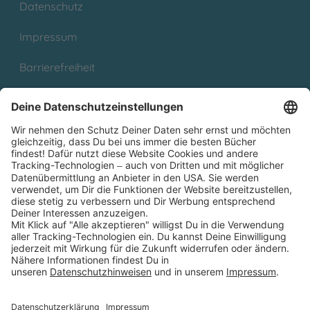
Datenschutz
Impressum
Barrierefreiheit
Cookies
Partnerprogramm (Affiliate)
Folge uns auf
* Versandkostenfrei ab 9,00 € Bestellwert innerhalb
Deutschlands
** Lieferzeit 1-3 Werktage innerhalb Deutschlands
Thienemann-Esslinger Verlag GmbH, Blumenstraße 36, D-70182