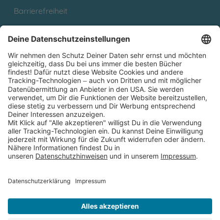
Barrierefreiheit
Cookies
Partnerprogramm (Affiliate)
Folge uns auf
* Versandkostenfrei ab 9,00 € Bestellwert innerhalb
Deutschlands
** Lieferzeit 1-3 Werktage innerhalb Deutschlands
Thienemann-Esslinger Verlag GmbH, Blumenstraße 36, D-70182
Stuttgart
BESTELLUNG WIDERRUFEN