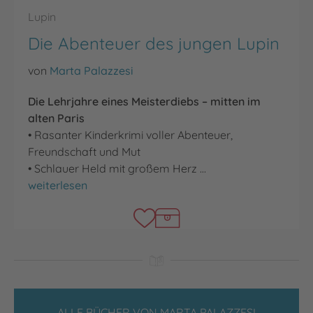
Lupin
Die Abenteuer des jungen Lupin
von
Marta Palazzesi
Die Lehrjahre eines Meisterdiebs – mitten im
alten Paris
• Rasanter Kinderkrimi voller Abenteuer,
Freundschaft und Mut
• Schlauer Held mit großem Herz …
Die Abenteuer des jungen Lupin
weiterlesen
ALLE BÜCHER VON MARTA PALAZZESI