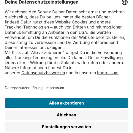
Partnerprogramm (Affiliate)
Folge uns auf
* Versandkostenfrei ab 9,00 € Bestellwert innerhalb
Deutschlands
** Lieferzeit 1-3 Werktage innerhalb Deutschlands
Thienemann-Esslinger Verlag GmbH, Blumenstraße 36, D-70182
Stuttgart
BESTELLUNG WIDERRUFEN