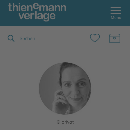
Menu
Suchbegriff eingeben
© privat