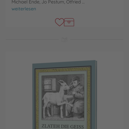
Michael Ende, Jo Pestum, Otfried …
Das Vorlesebuch für kleine starke Jungs
weiterlesen