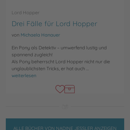
Lord Hopper
Drei Fälle für Lord Hopper
von
Michaela Hanauer
Ein Pony als Detektiv – umwerfend lustig und
spannend zugleich!
Als Pony beherrscht Lord Hopper nicht nur die
unglaublichsten Tricks, er hat auch …
Drei Fälle für Lord Hopper
weiterlesen
ALLE BÜCHER VON NADINE JESSLER ANZEIGEN