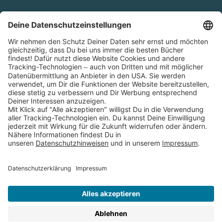
Cookies
Partnerprogramm (Affiliate)
Folge uns auf
* Versandkostenfrei ab 9,00 € Bestellwert innerhalb
Deutschlands
** Lieferzeit 1-3 Werktage innerhalb Deutschlands
Thienemann-Esslinger Verlag GmbH, Blumenstraße 36, D-70182
Stuttgart
BESTELLUNG WIDERRUFEN