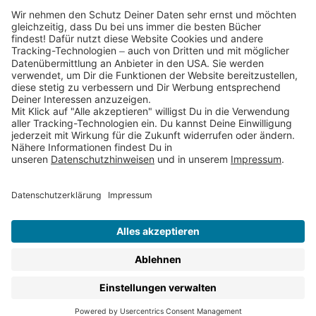
Partnerprogramm (Affiliate)
Folge uns auf
* Versandkostenfrei ab 9,00 € Bestellwert innerhalb
Deutschlands
** Lieferzeit 1-3 Werktage innerhalb Deutschlands
Thienemann-Esslinger Verlag GmbH, Blumenstraße 36, D-70182
Stuttgart
BESTELLUNG WIDERRUFEN