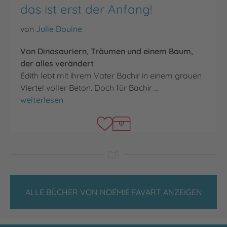
das ist erst der Anfang!
von
Julie Douine
Von Dinosauriern, Träumen und einem Baum,
der alles verändert
Édith lebt mit ihrem Vater Bachir in einem grauen
Viertel voller Beton. Doch für Bachir …
Hier kommt ein T-Rex vor. Und das ist erst der Anfang!
weiterlesen
ALLE BÜCHER VON NOÉMIE FAVART ANZEIGEN