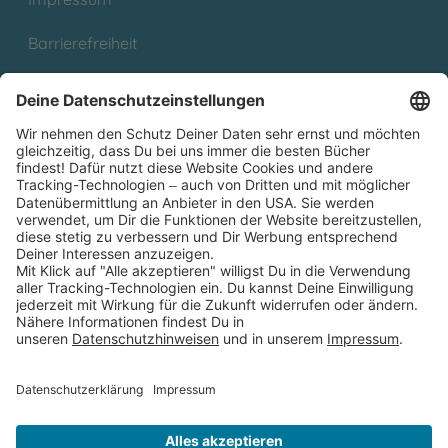
Barrierefreiheit
Cookies
Partnerprogramm (Affiliate)
Folge uns auf
* Versandkostenfrei ab 9,00 € Bestellwert innerhalb
Deutschlands
** Lieferzeit 1-3 Werktage innerhalb Deutschlands
Thienemann-Esslinger Verlag GmbH, Blumenstraße 36, D-70182
Stuttgart