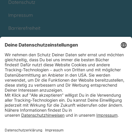
Datenschutz
Impressum
Barrierefreiheit
Cookies
Partnerprogramm (Affiliate)
Folge uns auf
* Versandkostenfrei ab 9,00 € Bestellwert innerhalb
Deutschlands
** Lieferzeit 1-3 Werktage innerhalb Deutschlands
Thienemann-Esslinger Verlag GmbH, Blumenstraße 36, D-70182