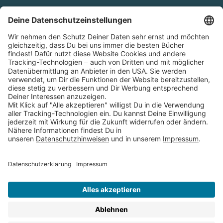
Cookies
Partnerprogramm (Affiliate)
Folge uns auf
* Versandkostenfrei ab 9,00 € Bestellwert innerhalb
Deutschlands
** Lieferzeit 1-3 Werktage innerhalb Deutschlands
Thienemann-Esslinger Verlag GmbH, Blumenstraße 36, D-70182
Stuttgart
BESTELLUNG WIDERRUFEN