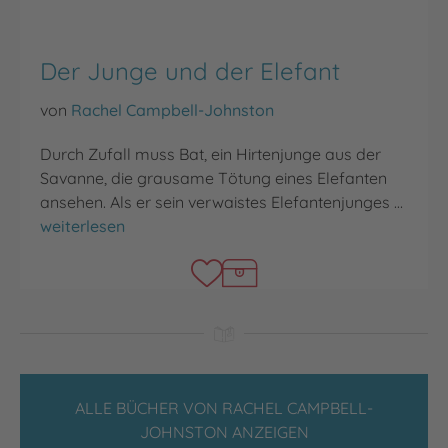
Der Junge und der Elefant
von
Rachel Campbell-Johnston
Durch Zufall muss Bat, ein Hirtenjunge aus der
Savanne, die grausame Tötung eines Elefanten
ansehen. Als er sein verwaistes Elefantenjunges …
Der Junge und der Elefant
weiterlesen
ALLE BÜCHER VON RACHEL CAMPBELL-
JOHNSTON ANZEIGEN