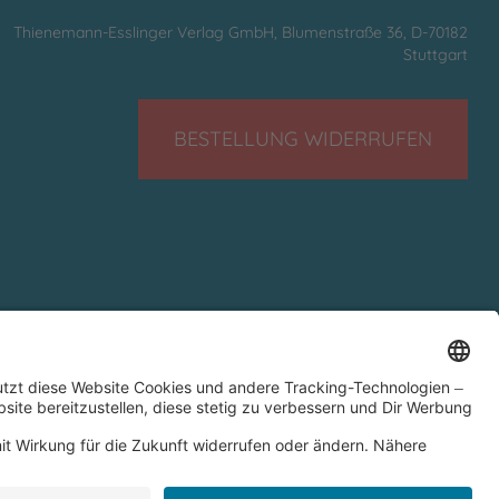
Thienemann-Esslinger Verlag GmbH, Blumenstraße 36, D-70182
Stuttgart
BESTELLUNG WIDERRUFEN