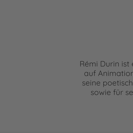
Rémi Durin ist
auf Animations
seine poetisc
sowie für s