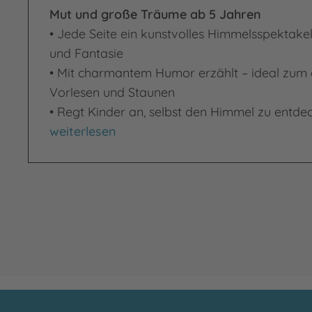
Mut und große Träume ab 5 Jahren
• Jede Seite ein kunstvolles Himmelsspektakel 
und Fantasie
• Mit charmantem Humor erzählt – ideal zu
Vorlesen und Staunen
• Regt Kinder an, selbst den Himmel zu entde
Alfonso und die Wolken
weiterlesen