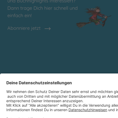
und Buchhighlights interessiert?
Dann trage Dich hier schnell und
einfach ein!
Abonniere jetzt