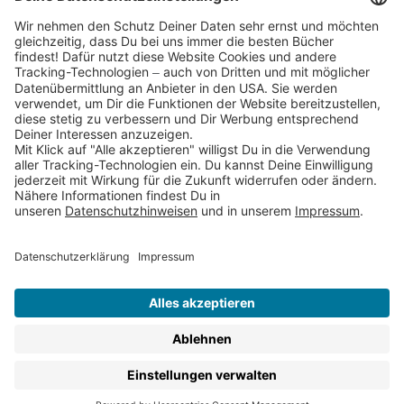
Partnerprogramm (Affiliate)
Folge uns auf
* Versandkostenfrei ab 9,00 € Bestellwert innerhalb
Deutschlands
** Lieferzeit 1-3 Werktage innerhalb Deutschlands
Thienemann-Esslinger Verlag GmbH, Blumenstraße 36, D-70182
Stuttgart
BESTELLUNG WIDERRUFEN