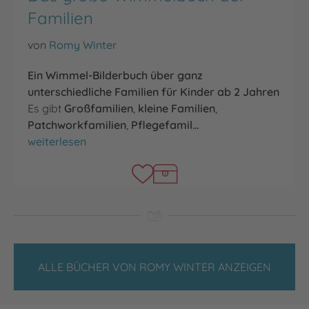
Familien
von
Romy Winter
Ein Wimmel-Bilderbuch über ganz
unterschiedliche Familien für Kinder ab 2 Jahren
Es gibt
Großfamilien
,
kleine Familien
,
Patchworkfamilien
,
Pflegefamil…
Das große Wimmelbuch der Familien
weiterlesen
ALLE BÜCHER VON ROMY WINTER ANZEIGEN