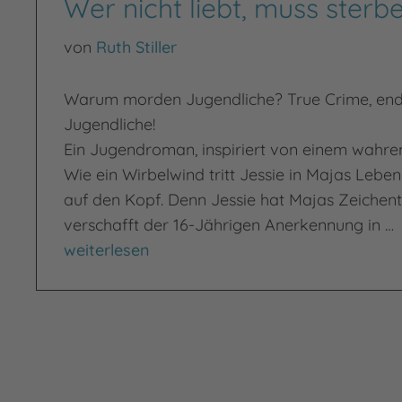
Wer nicht liebt, muss sterb
von
Ruth Stiller
Warum morden Jugendliche? True Crime, endl
Jugendliche!
Ein Jugendroman, inspiriert von einem wahr
Wie ein Wirbelwind tritt Jessie in Majas Leben 
auf den Kopf. Denn Jessie hat Majas Zeichen
verschafft der 16-Jährigen Anerkennung in …
Wer nicht liebt, muss sterben
weiterlesen