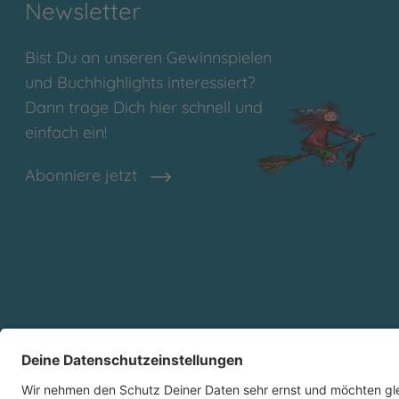
Newsletter
Bist Du an unseren Gewinnspielen
und Buchhighlights interessiert?
Dann trage Dich hier schnell und
einfach ein!
Abonniere jetzt