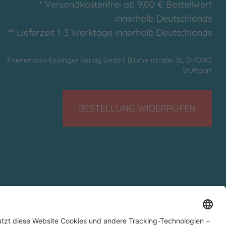
* Versandkostenfrei ab 9,00 € Bestellwert
innerhalb Deutschlands
** Lieferzeit 1-3 Werktage innerhalb Deutschlands
Thienemann-Esslinger Verlag GmbH, Blumenstraße 36, D-70182
Stuttgart
BESTELLUNG WIDERRUFEN