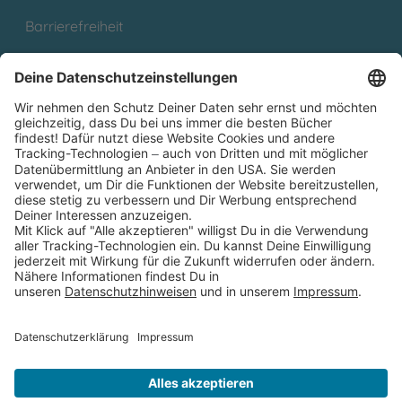
Barrierefreiheit
Cookies
Partnerprogramm (Affiliate)
Folge uns auf
* Versandkostenfrei ab 9,00 € Bestellwert innerhalb
Deutschlands
** Lieferzeit 1-3 Werktage innerhalb Deutschlands
Thienemann-Esslinger Verlag GmbH, Blumenstraße 36, D-70182
Stuttgart