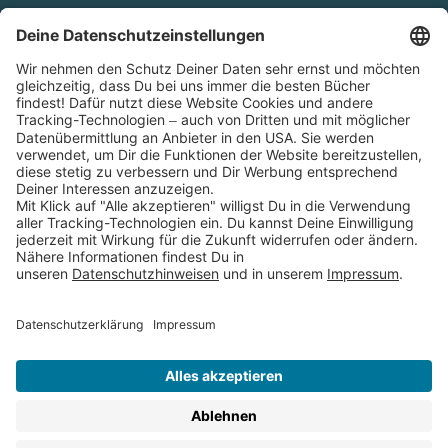
Cookies
Partnerprogramm (Affiliate)
Folge uns auf
* Versandkostenfrei ab 9,00 € Bestellwert innerhalb
Deutschlands
** Lieferzeit 1-3 Werktage innerhalb Deutschlands
Thienemann-Esslinger Verlag GmbH, Blumenstraße 36, D-70182
Stuttgart
BESTELLUNG WIDERRUFEN