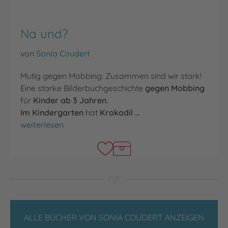
Na und?
von
Sonia Coudert
Mutig gegen Mobbing: Zusammen sind wir stark!
Eine starke Bilderbuchgeschichte
gegen Mobbing
für
Kinder ab 3 Jahren.
Im Kindergarten
hat
Krokodil …
Na und?
weiterlesen
ALLE BÜCHER VON SONIA COUDERT ANZEIGEN