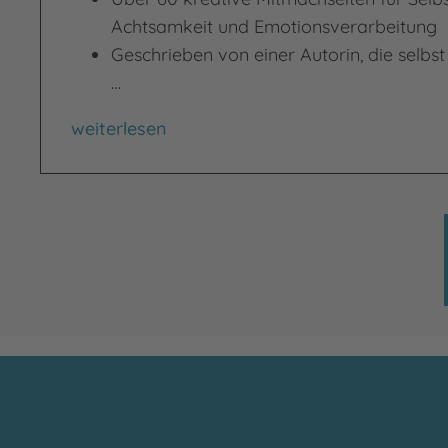
Achtsamkeit und Emotionsverarbeitung
Geschrieben von einer Autorin, die selbs
…
Deine Eltern trennen sich? So kommst du dam
weiterlesen