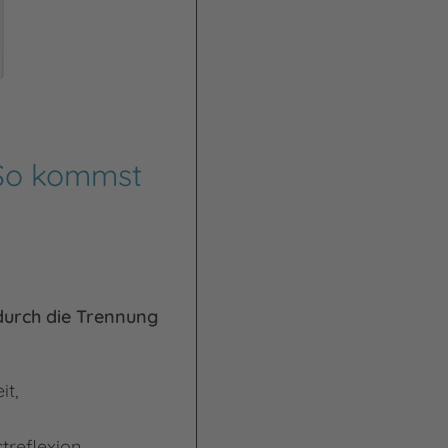
 So kommst
durch die Trennung
it,
treflexion,