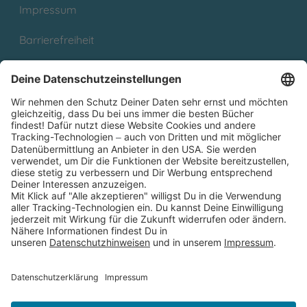
Impressum
Barrierefreiheit
Cookies
Partnerprogramm (Affiliate)
Folge uns auf
* Versandkostenfrei ab 9,00 € Bestellwert innerhalb
Deutschlands
** Lieferzeit 1-3 Werktage innerhalb Deutschlands
Thienemann-Esslinger Verlag GmbH, Blumenstraße 36, D-70182
Stuttgart