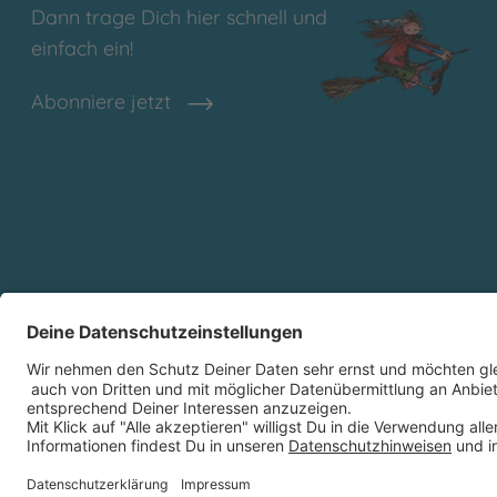
Dann trage Dich hier schnell und
einfach ein!
Abonniere jetzt