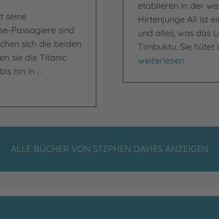
etablieren in der we
t seine
Hirtenjunge Ali ist 
sse-Passagiere sind
und alles, was das L
hen sich die beiden
Timbuktu. Sie hütet 
n sie die Titanic
Blood & Ink
weiterlesen
s hin in …
ALLE BÜCHER VON STEPHEN DAVIES ANZEIGEN