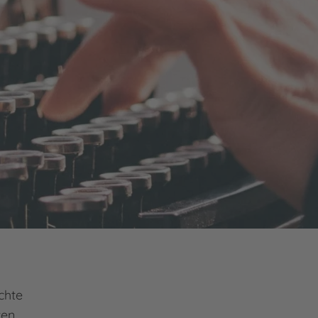
chte
ten