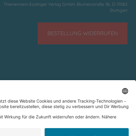
Thienemann-Esslinger Verlag GmbH, Blumenstraße 36, D-70182
Stuttgart
BESTELLUNG WIDERRUFEN