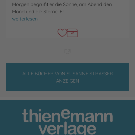
Morgen begrüßt er die Sonne, am Abend den
Mond und die Sterne. Er …
Herr Glück und Frau Unglück
weiterlesen
ALLE BÜCHER VON SUSANNE STRASSER A
NZEIGEN