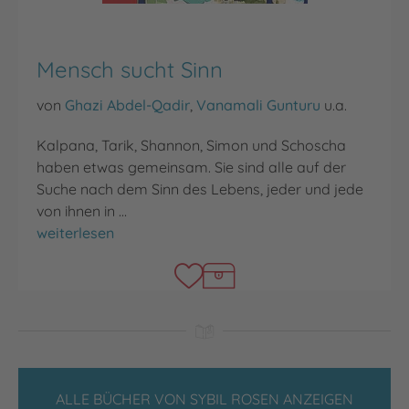
Mensch sucht Sinn
von
Ghazi Abdel-Qadir
,
Vanamali Gunturu
u.a.
Kalpana, Tarik, Shannon, Simon und Schoscha
haben etwas gemeinsam. Sie sind alle auf der
Suche nach dem Sinn des Lebens, jeder und jede
von ihnen in …
Mensch sucht Sinn
weiterlesen
ALLE BÜCHER VON SYBIL ROSEN ANZEIGEN