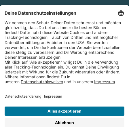
Cookies
Partnerprogramm (Affiliate)
Folge uns auf
* Versandkostenfrei ab 9,00 € Bestellwert innerhalb
Deutschlands
** Lieferzeit 1-3 Werktage innerhalb Deutschlands
Thienemann-Esslinger Verlag GmbH, Blumenstraße 36, D-70182
Stuttgart
BESTELLUNG WIDERRUFEN