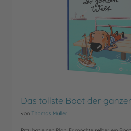
Das tollste Boot der ganze
von
Thomas Müller
Pitzi hat einen Plan: Er möchte selber ein Boot