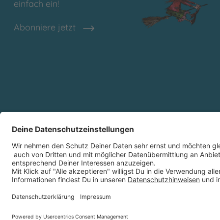
einfach ein!
Abonniere jetzt