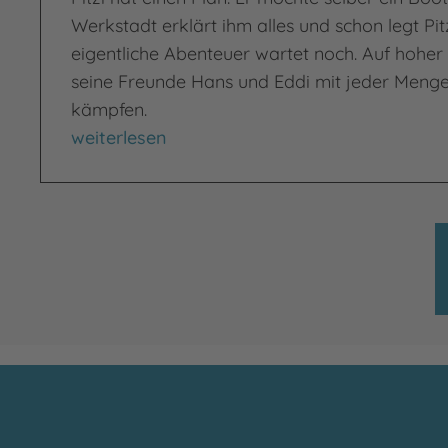
Werkstadt erklärt ihm alles und schon legt Pit
eigentliche Abenteuer wartet noch. Auf hoher
seine Freunde Hans und Eddi mit jeder Meng
kämpfen.
Das tollste Boot der ganzen Welt
weiterlesen