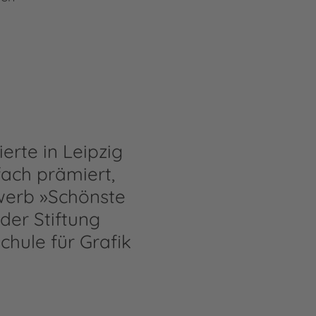
erte in Leipzig
fach prämiert,
werb »Schönste
der Stiftung
chule für Grafik