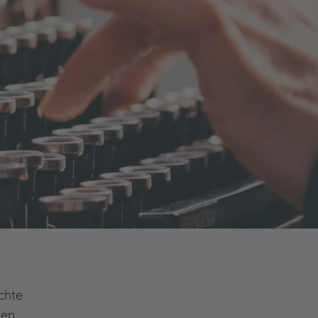
chte
ten