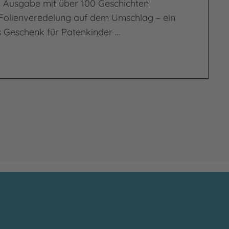
 Ausgabe mit über 100 Geschichten
r Folienveredelung auf dem Umschlag – ein
Geschenk für Patenkinder …
chten-Bibel