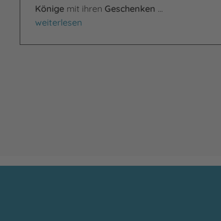
Könige
mit ihren
Geschenken
…
Die Weihnachtsgeschichte
weiterlesen