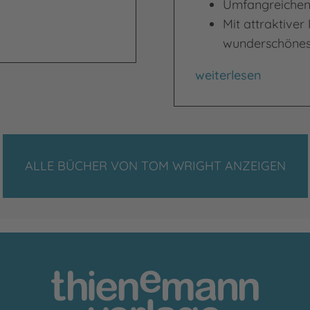
Umfangreichen
Mit attraktive
wunderschönes 
Meine große Geschi
weiterlesen
ALLE BÜCHER VON TOM WRIGHT ANZEIGEN