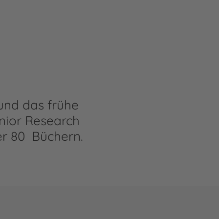
und das frühe
enior Research
ber 80 Büchern.