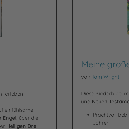
Meine große
von
Tom Wright
Diese Kinderbibel m
ht erleben
und Neuen Testame
uf einfühlsame
Prachtvoll bebi
 Engel
, über die
Jahren
der
Heiligen Drei