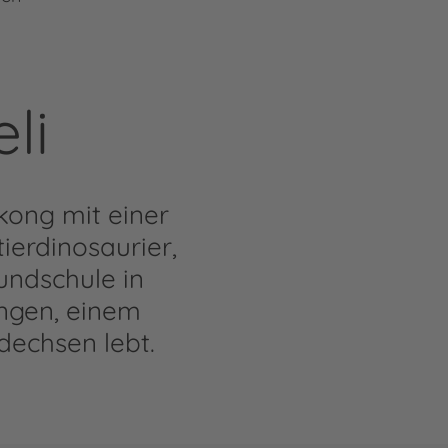
li
kong mit einer
ierdinosaurier,
rundschule in
angen, einem
dechsen lebt.