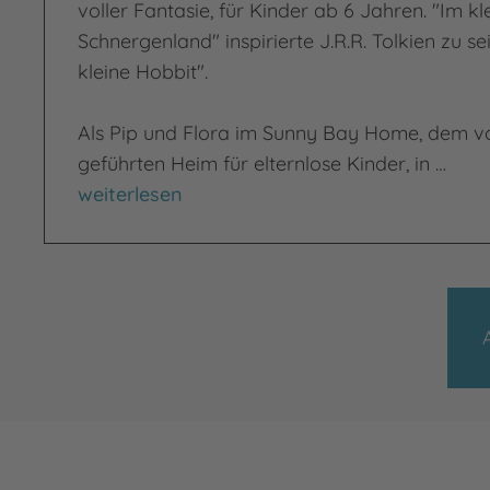
voller Fantasie, für Kinder ab 6 Jahren. "Im kl
Schnergenland" inspirierte J.R.R. Tolkien zu 
kleine Hobbit".
Als Pip und Flora im Sunny Bay Home, dem v
geführten Heim für elternlose Kinder, in …
Im kleinen wilden Schnergenland
weiterlesen