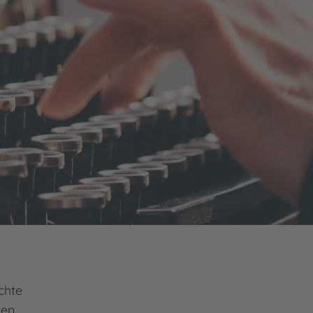
chte
ten