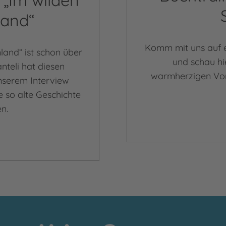
 „Im wilden
land“
Komm mit uns auf e
land“ ist schon über
und schau hi
nteli hat diesen
warmherzigen Vor
unserem Interview
e so alte Geschichte
en.