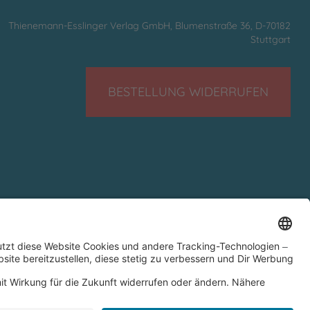
Thienemann-Esslinger Verlag GmbH, Blumenstraße 36, D-70182
Stuttgart
BESTELLUNG WIDERRUFEN