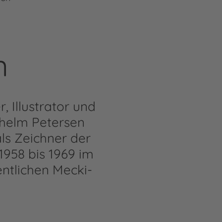
n
 Illustrator und
ilhelm Petersen
als Zeichner der
958 bis 1969 im
ntlichen Mecki-