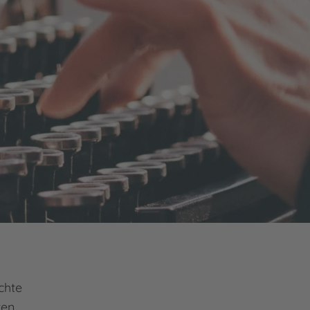
chte
ten