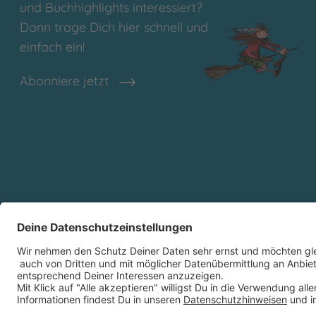
und Buchhighlights interessiert?
Dann trage Dich hier schnell und
einfach ein!
Abonniere jetzt