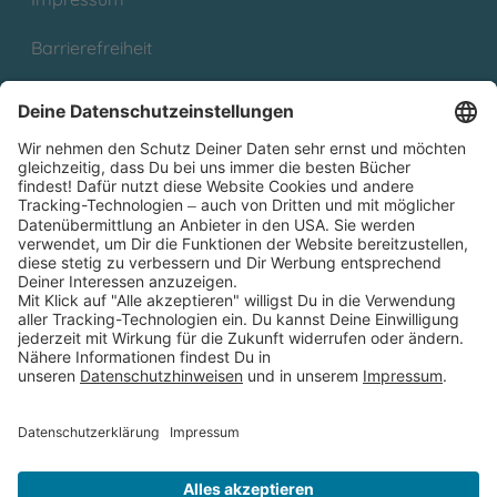
Barrierefreiheit
Cookies
Partnerprogramm (Affiliate)
Folge uns auf
* Versandkostenfrei ab 9,00 € Bestellwert innerhalb
Deutschlands
** Lieferzeit 1-3 Werktage innerhalb Deutschlands
Thienemann-Esslinger Verlag GmbH, Blumenstraße 36, D-70182
Stuttgart