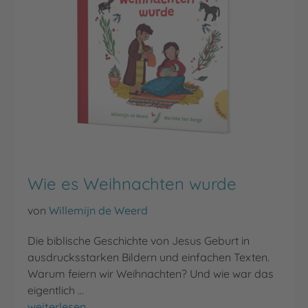
Wie es Weihnachten wurde
von
Willemijn de Weerd
Die biblische Geschichte von Jesus Geburt in
ausdrucksstarken Bildern und einfachen Texten.
Warum feiern wir Weihnachten? Und wie war das
eigentlich …
Wie es Weihnachten wurde
weiterlesen