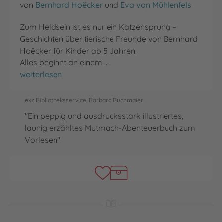
von
Bernhard Hoëcker
und
Eva von Mühlenfels
Zum Heldsein ist es nur ein Katzensprung –
Geschichten über tierische Freunde von Bernhard
Hoëcker für Kinder ab 5 Jahren.
Alles beginnt an einem …
Geschichten von einem sehr besonderen Bauernhof
weiterlesen
ekz Bibliotheksservice, Barbara Buchmaier
"Ein peppig und ausdrucksstark illustriertes,
launig erzähltes Mutmach-Abenteuerbuch zum
Vorlesen"