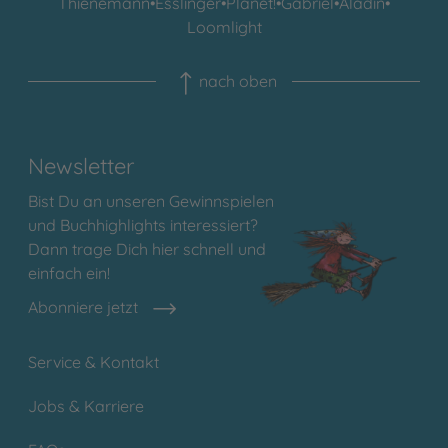
Thienemann
•
Esslinger
•
Planet!
•
Gabriel
•
Aladin
•
Loomlight
nach oben
Newsletter
Bist Du an unseren Gewinnspielen
und Buchhighlights interessiert?
Dann trage Dich hier schnell und
einfach ein!
Abonniere jetzt
Service & Kontakt
Jobs & Karriere