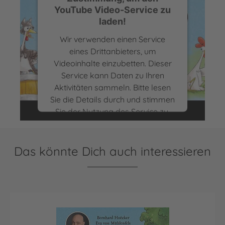
YouTube Video-Service zu
laden!
Wir verwenden einen Service
eines Drittanbieters, um
Videoinhalte einzubetten. Dieser
Das Katzenhuhn | Vorstellung von Bernhard
Service kann Daten zu Ihren
Hoëcker
Aktivitäten sammeln. Bitte lesen
Sie die Details durch und stimmen
Sie der Nutzung des Service zu,
um dieses Video anzusehen.
Mehr Informationen
Das könnte Dich auch interessieren
Akzeptieren
powered by
Usercentrics Consent
Management Platform